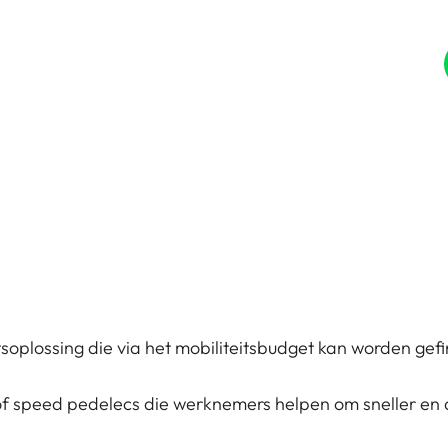
e
Why us
Our Partners
itsoplossing die via het mobiliteitsbudget kan worden gef
of speed pedelecs die werknemers helpen om sneller en