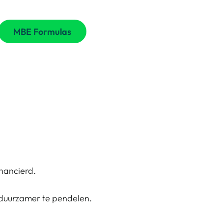
MBE Formulas
inancierd.
 duurzamer te pendelen.