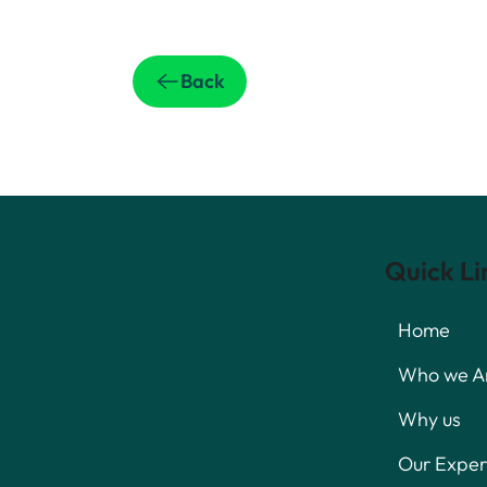
Back
Quick Li
Home
Who we A
Why us
Our Exper