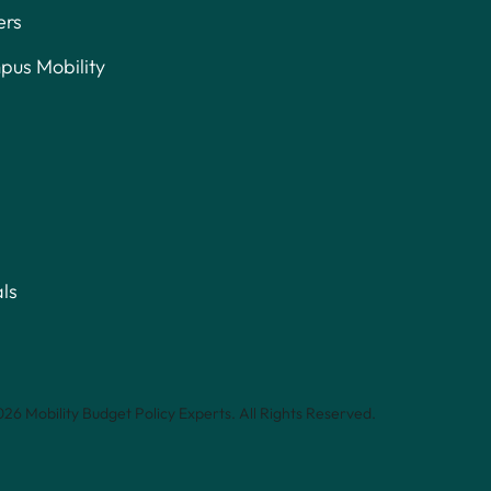
ers
us Mobility
ls
26 Mobility Budget Policy Experts. All Rights Reserved.