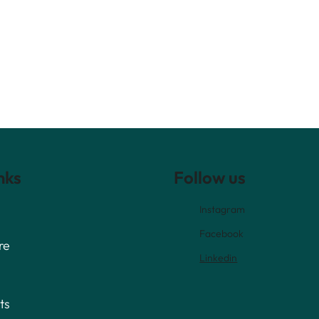
nks
Follow us
Instagram
Facebook
re
Linkedin
ts