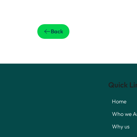
Back
Quick Li
Home
Who we A
Why us