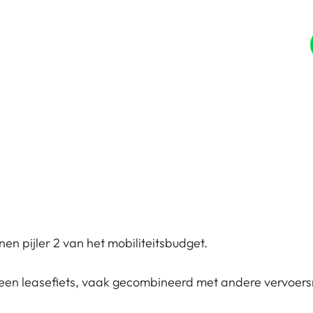
e
Why us
Our Partners
nen pijler 2 van het mobiliteitsbudget.
en leasefiets, vaak gecombineerd met andere vervoers