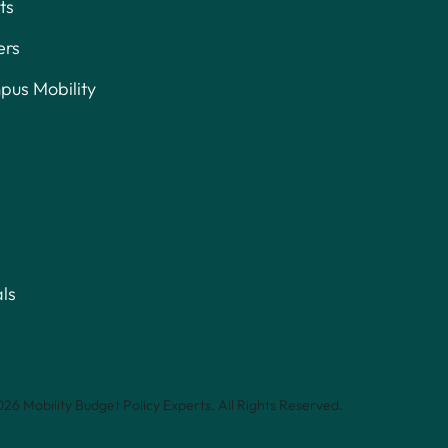
ts
ers
us Mobility
ls
26 Mobility Budget Policy Experts. All Rights Reserved.