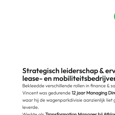
Waarom MBE?
Onze partners
Strategisch leiderschap & e
lease- en mobiliteitsbedrijve
Bekleedde verschillende rollen in finance & sa
Vincent was gedurende
12 jaar Managing Dire
waar hij de wagenparkdivisie aanzienlijk liet 
leverde.
Werkte als
Transformation Manager bij Athl