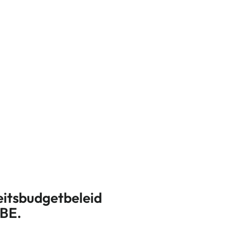
!
eitsbudgetbeleid
BE.