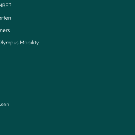
MBE?
erten
ners
lympus Mobility
ssen