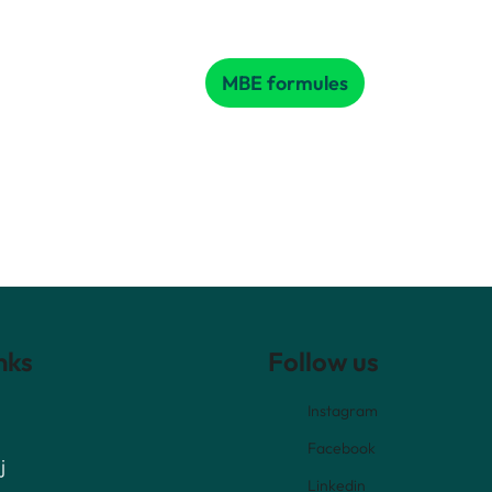
MBE formules
nks
Follow us
Instagram
Facebook
j
Linkedin