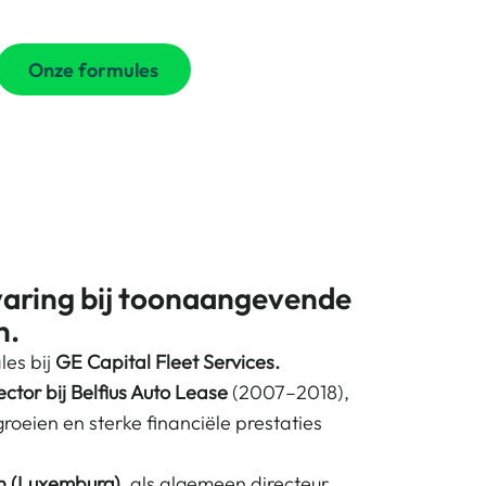
Onze formules
rvaring bij toonaangevende
n.
les bij
GE Capital Fleet Services.
ctor bij Belfius Auto Lease
(2007–2018),
groeien en sterke financiële prestaties
on (Luxemburg)
, als algemeen directeur