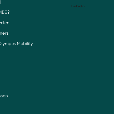
j
Linkedin
MBE?
erten
ners
lympus Mobility
ssen