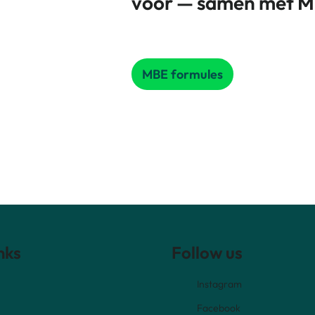
voor — samen met M
MBE formules
nks
Follow us
Instagram
Facebook