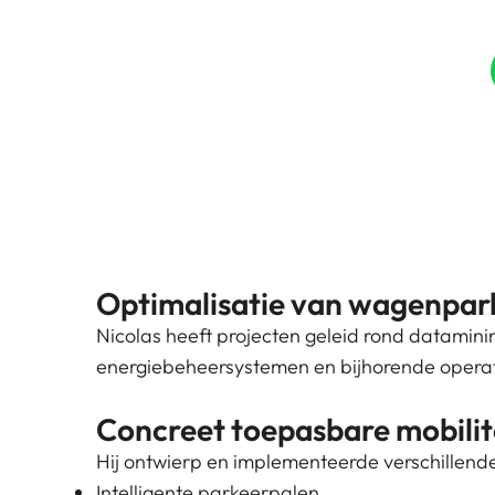
Waarom MBE?
Onze partners
Optimalisatie van wagenpar
Nicolas heeft projecten geleid rond datami
energiebeheersystemen en bijhorende operati
Concreet toepasbare mobilit
Hij ontwierp en implementeerde verschillend
Intelligente parkeerpalen