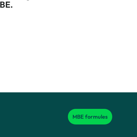
BE.
dt: de technische details maken het verschil.
MBE formules