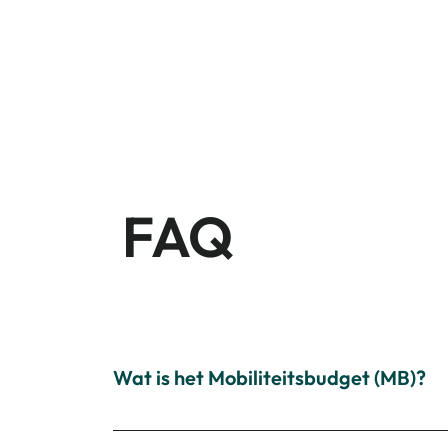
Wie zijn wij
FAQ
Wat is het Mobiliteitsbudget (MB)?
Het mobiliteitsbudget: een overzicht Het mobi