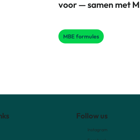
voor — samen met M
valt het gunstregime. Zoals zo vaak bij het mobiliteitsbudget gel
MBE formules
nks
Follow us
Instagram