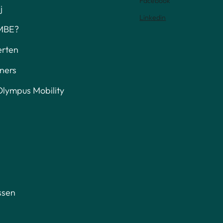
Facebook
j
Linkedin
MBE?
erten
ners
lympus Mobility
ssen